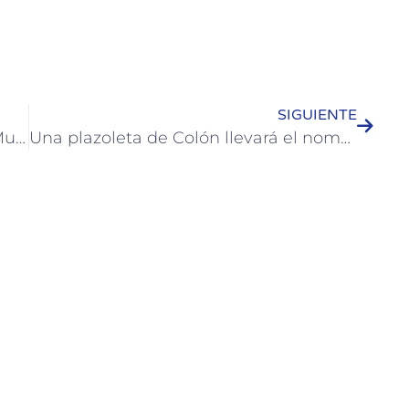
SIGUIENTE
Fue lanzado en Colón el Programa Municipal “Tus manos pueden salvar vidas”
Una plazoleta de Colón llevará el nombre “Dolores Costa de Urquiza”