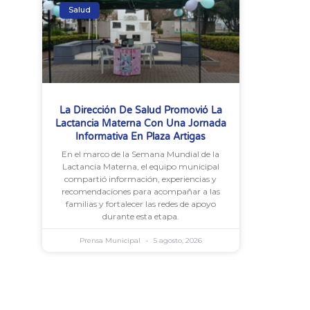
Salud
La Dirección De Salud Promovió La
Lactancia Materna Con Una Jornada
Informativa En Plaza Artigas
En el marco de la Semana Mundial de la
Lactancia Materna, el equipo municipal
compartió información, experiencias y
recomendaciones para acompañar a las
familias y fortalecer las redes de apoyo
durante esta etapa.
Prensa Municipal
5 agosto, 2026