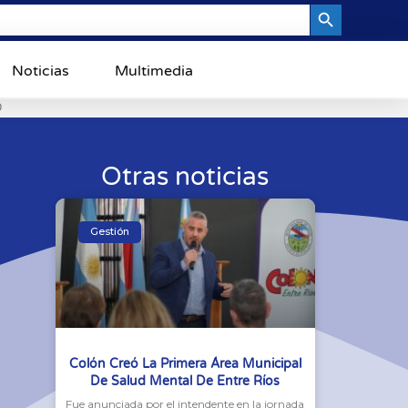
Search Button
Noticias
Multimedia
0
Otras noticias
Gestión
Colón Creó La Primera Área Municipal
De Salud Mental De Entre Ríos
Fue anunciada por el intendente en la jornada