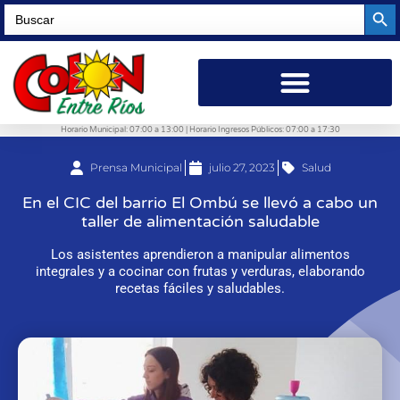
Searc
Search
for:
Horario Municipal: 07:00 a 13:00 | Horario Ingresos Públicos: 07:00 a 17:30
Prensa Municipal
julio 27, 2023
Salud
En el CIC del barrio El Ombú se llevó a cabo un
taller de alimentación saludable
Los asistentes aprendieron a manipular alimentos
integrales y a cocinar con frutas y verduras, elaborando
recetas fáciles y saludables.