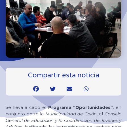
Compartir esta noticia
Se lleva a cabo el
Programa “Oportunidades”
, en
conjunto entre la
Municipalidad de Colón
, el
Consejo
General de Educación y la Coordinación de Jóvenes y
Adultos
, facilitando las herramientas educativas para