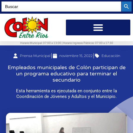
Searc
Search
for:
Horario Municipal: 07:00 a 13:00 | Horario Ingresos Públicos: 07:00 a 17:30
Prensa Municipal
noviembre 15, 2022
Educación
Empleados municipales de Colón participan de
un programa educativo para terminar el
secundario
Esta herramienta es ejecutada en conjunto entre la
Coordinación de Jóvenes y Adultos y el Municipio.