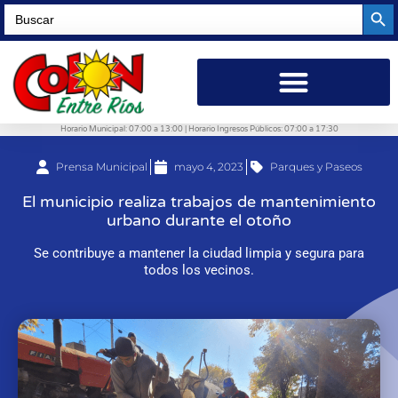
Searc
Search
for:
Horario Municipal: 07:00 a 13:00 | Horario Ingresos Públicos: 07:00 a 17:30
Prensa Municipal
mayo 4, 2023
Parques y Paseos
El municipio realiza trabajos de mantenimiento
urbano durante el otoño
Se contribuye a mantener la ciudad limpia y segura para
todos los vecinos.