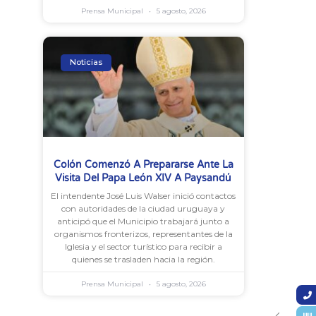
Prensa Municipal
5 agosto, 2026
Noticias
Colón Comenzó A Prepararse Ante La
Visita Del Papa León XIV A Paysandú
El intendente José Luis Walser inició contactos
con autoridades de la ciudad uruguaya y
anticipó que el Municipio trabajará junto a
organismos fronterizos, representantes de la
Iglesia y el sector turístico para recibir a
quienes se trasladen hacia la región.
Prensa Municipal
5 agosto, 2026