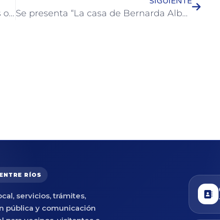
SIGUIENTE
José Luis Walser recorrió algunas las obras en marcha en la Ciudad
Se presenta “La casa de Bernarda Alba” en Casa del Bicentenario
 ENTRE RÍOS
cal, servicios, trámites,
n pública y comunicación