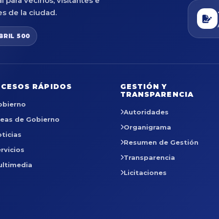
al para vecinos, visitantes e
es de la ciudad.
BRIL 500
CESOS RÁPIDOS
GESTIÓN Y
TRANSPARENCIA
obierno
Autoridades
reas de Gobierno
Organigrama
ticias
Resumen de Gestión
rvicios
Transparencia
ultimedia
Licitaciones