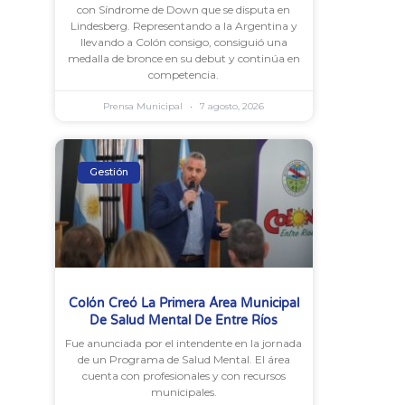
con Síndrome de Down que se disputa en
Lindesberg. Representando a la Argentina y
llevando a Colón consigo, consiguió una
medalla de bronce en su debut y continúa en
competencia.
Prensa Municipal
7 agosto, 2026
Gestión
Colón Creó La Primera Área Municipal
De Salud Mental De Entre Ríos
Fue anunciada por el intendente en la jornada
de un Programa de Salud Mental. El área
cuenta con profesionales y con recursos
municipales.