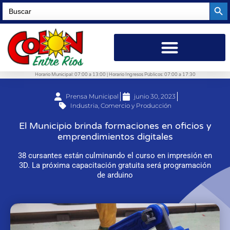
Searc
Search
for:
Horario Municipal: 07:00 a 13:00 | Horario Ingresos Públicos: 07:00 a 17:30
Prensa Municipal
junio 30, 2023
Industria, Comercio y Producción
El Municipio brinda formaciones en oficios y
emprendimientos digitales
38 cursantes están culminando el curso en impresión en
3D. La próxima capacitación gratuita será programación
de arduino