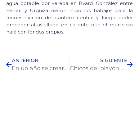
agua potable por vereda en Bvard. González entre
Ferrari y Urquiza dieron inicio los trabajos para la
reconstrucción del cantero central y luego poder
proceder al asfaltado en caliente que el municipio
hará con fondos propios.
ANTERIOR
SIGUIENTE
En un año se crearon en Colón más de 80 entrenamientos e inserciones laborales generando ingresos de más de $16,5 millones
Chicos del playón Rocamora realizan visitas a lugares de la Ciudad