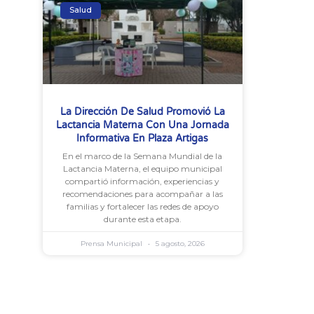
Salud
La Dirección De Salud Promovió La
Lactancia Materna Con Una Jornada
Informativa En Plaza Artigas
En el marco de la Semana Mundial de la
Lactancia Materna, el equipo municipal
compartió información, experiencias y
recomendaciones para acompañar a las
familias y fortalecer las redes de apoyo
durante esta etapa.
Prensa Municipal
5 agosto, 2026