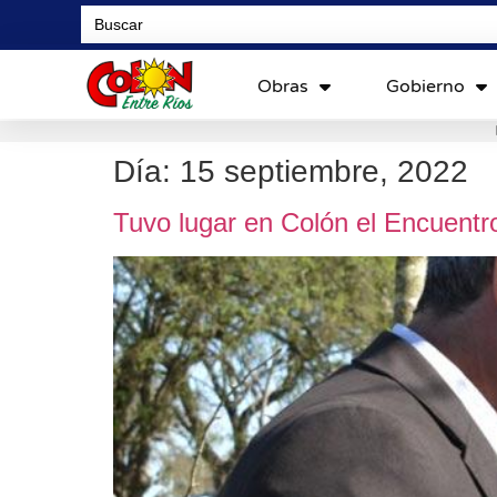
Search
for:
Obras
Gobierno
Día:
15 septiembre, 2022
Tuvo lugar en Colón el Encuentr