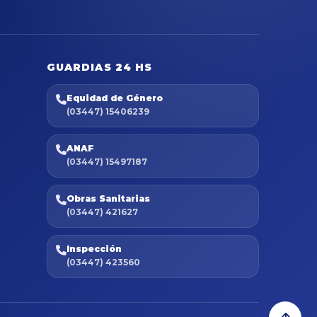
GUARDIAS 24 HS
Equidad de Género
(03447) 15406239
ANAF
(03447) 15497187
Obras Sanitarias
(03447) 421627
Inspección
(03447) 423560