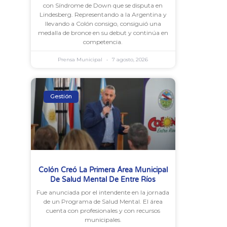
con Síndrome de Down que se disputa en
Lindesberg. Representando a la Argentina y
llevando a Colón consigo, consiguió una
medalla de bronce en su debut y continúa en
competencia.
Prensa Municipal
7 agosto, 2026
Gestión
Colón Creó La Primera Área Municipal
De Salud Mental De Entre Ríos
Fue anunciada por el intendente en la jornada
de un Programa de Salud Mental. El área
cuenta con profesionales y con recursos
municipales.