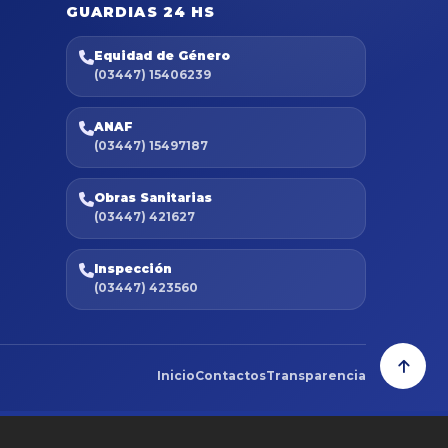
GUARDIAS 24 HS
Equidad de Género
(03447) 15406239
ANAF
(03447) 15497187
Obras Sanitarias
(03447) 421627
Inspección
(03447) 423560
Inicio
Contactos
Transparencia