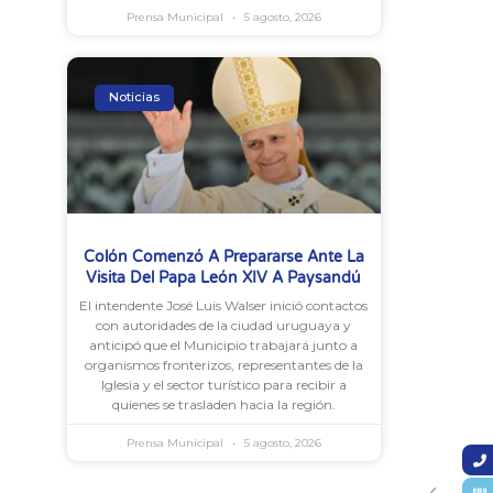
Prensa Municipal
5 agosto, 2026
Noticias
Colón Comenzó A Prepararse Ante La
Visita Del Papa León XIV A Paysandú
El intendente José Luis Walser inició contactos
con autoridades de la ciudad uruguaya y
anticipó que el Municipio trabajará junto a
organismos fronterizos, representantes de la
Iglesia y el sector turístico para recibir a
quienes se trasladen hacia la región.
Prensa Municipal
5 agosto, 2026