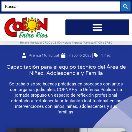
Searc
Search
for:
Horario Municipal: 07:00 a 13:00 | Horario Ingresos Públicos: 07:00 a 17:30
Prensa Municipal
mayo 16, 2025
Niñez
Capacitación para el equipo técnico del Área de
Niñez, Adolescencia y Familia
Se trabajó sobre buenas prácticas en procesos conjuntos
con órganos judiciales, COPNAF y la Defensa Pública. La
jornada propuso un espacio de reflexión profesional
orientado a fortalecer la articulación institucional en las
intervenciones con niños, niñas, adolescentes y sus
familias.