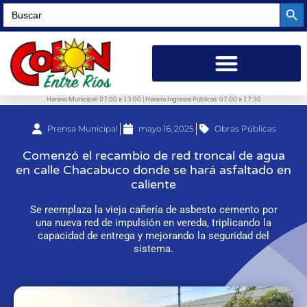
Searc
Search
for:
Horario Municipal: 07:00 a 13:00 | Horario Ingresos Públicos: 07:00 a 17:30
Prensa Municipal
mayo 16, 2025
Obras Públicas
Comenzó el recambio de red troncal de agua
en calle Chacabuco donde se hará asfaltado en
caliente
Se reemplaza la vieja cañería de asbesto cemento por
una nueva red de impulsión en vereda, triplicando la
capacidad de entrega y mejorando la seguridad del
sistema.