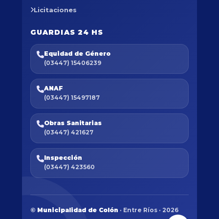
Licitaciones
GUARDIAS 24 HS
Equidad de Género
(03447) 15406239
ANAF
(03447) 15497187
Obras Sanitarias
(03447) 421627
Inspección
(03447) 423560
©
Municipalidad de Colón
· Entre Ríos · 2026