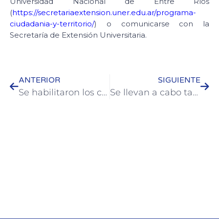
Universidad Nacional de Entre Ríos
(
https://secretariaextension.uner.edu.ar/programa-
ciudadania-y-territorio/
) o comunicarse con la
Secretaría de Extensión Universitaria.
ANTERIOR
SIGUIENTE
Se habilitaron los cruces de calle Urquiza entre plazas Artigas y Washington
Se llevan a cabo tareas de reforestación en la zona costera de Colón