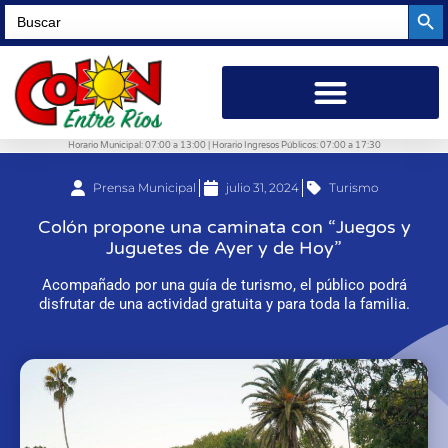
Searc
Search
for:
Horario Municipal: 07:00 a 13:00 | Horario Ingresos Públicos: 07:00 a 17:30
Prensa Municipal
julio 31, 2024
Turismo
Colón propone una caminata con “Juegos y
Juguetes de Ayer y de Hoy”
Acompañado por una guía de turismo, el público podrá
disfrutar de una actividad gratuita y para toda la familia.