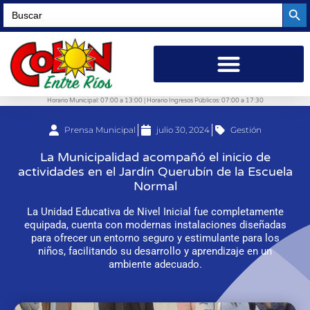
Searc
Search
for:
Horario Municipal: 07:00 a 13:00 | Horario Ingresos Públicos: 07:00 a 17:30
Prensa Municipal
julio 30, 2024
Gestión
La Municipalidad acompañó el inicio de
actividades en el Jardín Querubín de la Escuela
Normal
La Unidad Educativa de Nivel Inicial fue completamente
equipada, cuenta con modernas instalaciones diseñadas
para ofrecer un entorno seguro y estimulante para los
niños, facilitando su desarrollo y aprendizaje en un
ambiente adecuado.