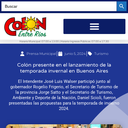
Searc
Search
for:
Horario Municipal: 07:00 a 13:00 | Horario Ingresos Públicos: 07:00 a 17:30
Prensa Municipal
junio 5, 2024
Turismo
Colón presente en el lanzamiento de la
temporada invernal en Buenos Aires
El Intendente José Luis Walser participó junto al
gobernador Rogelio Frigerio, el Secretario de Turismo de
la provincia Jorge Satto y el Secretario de Turismo,
Ambiente y Deporte de la Nación, Daniel Scioli, fueron
presentadas las propuestas para la temporada de invierno
2024.