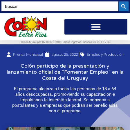
Searc
Search
for:
Horario Municipal: 07:00 a 13:00 | Horario Ingresos Públicos: 07:00 a 17:30
Prensa Municipal
agosto 25, 2022
Empleo y Producción
Colón participó de la presentación y
lanzamiento oficial de “Fomentar Empleo” en la
Costa del Uruguay
El programa alcanza a todas las personas de 18 a 64
años desocupadas, promoviendo su capacitación e
impulsando la inserción laboral. Se convoca a
postulantes y a empresas que podrán ser beneficiadas
con el programa.