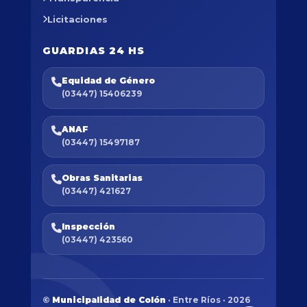
Licitaciones
GUARDIAS 24 HS
Equidad de Género
(03447) 15406239
ANAF
(03447) 15497187
Obras Sanitarias
(03447) 421627
Inspección
(03447) 423560
©
Municipalidad de Colón
· Entre Ríos · 2026