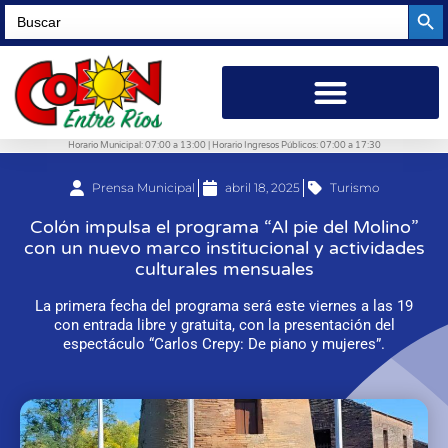
Searc
Search
for:
Horario Municipal: 07:00 a 13:00 | Horario Ingresos Públicos: 07:00 a 17:30
Prensa Municipal
abril 18, 2025
Turismo
Colón impulsa el programa “Al pie del Molino”
con un nuevo marco institucional y actividades
culturales mensuales
La primera fecha del programa será este viernes a las 19
con entrada libre y gratuita, con la presentación del
espectáculo “Carlos Crepy: De piano y mujeres”.