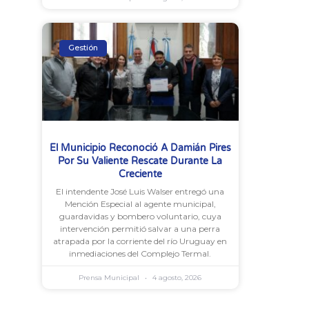
Gestión
El Municipio Reconoció A Damián Pires
Por Su Valiente Rescate Durante La
Creciente
El intendente José Luis Walser entregó una
Mención Especial al agente municipal,
guardavidas y bombero voluntario, cuya
intervención permitió salvar a una perra
atrapada por la corriente del río Uruguay en
inmediaciones del Complejo Termal.
Prensa Municipal
4 agosto, 2026