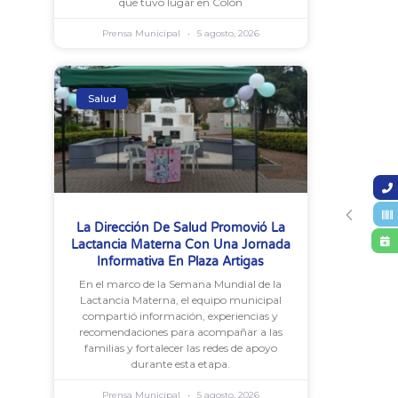
que tuvo lugar en Colón
Prensa Municipal
5 agosto, 2026
Salud
La Dirección De Salud Promovió La
Lactancia Materna Con Una Jornada
Informativa En Plaza Artigas
En el marco de la Semana Mundial de la
Lactancia Materna, el equipo municipal
compartió información, experiencias y
recomendaciones para acompañar a las
familias y fortalecer las redes de apoyo
durante esta etapa.
Prensa Municipal
5 agosto, 2026