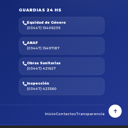
GUARDIAS 24 HS
Equidad de Género
(03447) 15406239
ANAF
(03447) 15497187
Obras Sanitarias
(03447) 421627
Inspección
(03447) 423560
Inicio
Contactos
Transparencia