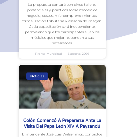
La propuesta contará con cinco talleres
presenciales y prácticos sobre modelo de
negocio, costos, microemprendimientos,
formalización tributaria y asesoría de imagen.
Cada capacitación será independiente,
permitiendo que los participantes elijan los
módulos que mejor respondan a sus
necesidades.
Prensa Municipal
5 agosto, 2026
Noticias
Colón Comenzó A Prepararse Ante La
Visita Del Papa León XIV A Paysandú
El intendente José Luis Walser inició contactos