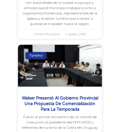
con autoridades de la ciudad uruguaya y
anticipó que el Municipio trabajará junto a
organismos fronterizos, representantes de la
Iglesia y el sector turístico para recibir a
quienes se trasladen hacia la región.
Prensa Municipal
5 agosto, 2026
Turismo
Walser Presentó Al Gobierno Provincial
Una Propuesta De Comercialización
Para La Temporada
Fue en el primer encuentro de un comité de
crisis junto al presidente del EMTURER y
referentes de turismo de la Costa del Uruguay