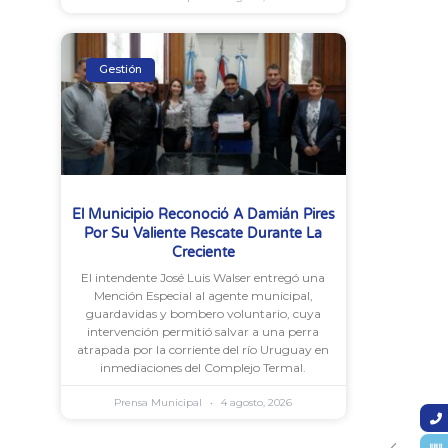
Gestión
El Municipio Reconoció A Damián Pires
Por Su Valiente Rescate Durante La
Creciente
El intendente José Luis Walser entregó una
Mención Especial al agente municipal,
guardavidas y bombero voluntario, cuya
intervención permitió salvar a una perra
atrapada por la corriente del río Uruguay en
inmediaciones del Complejo Termal.
Prensa Municipal
4 agosto, 2026