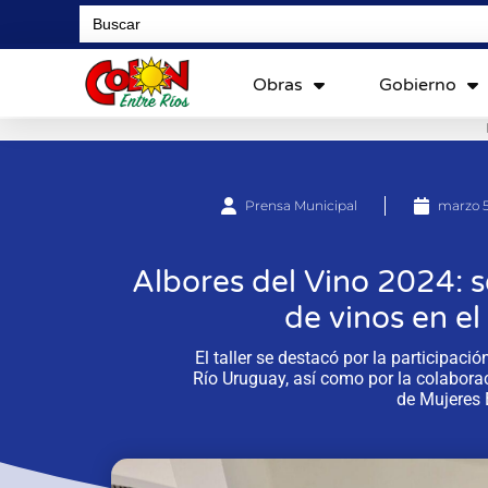
Search
for:
Obras
Gobierno
Prensa Municipal
marzo 5
Albores del Vino 2024: se
de vinos en el
El taller se destacó por la participaci
Río Uruguay, así como por la colabora
de Mujeres E