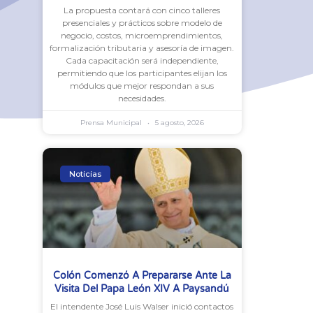
La propuesta contará con cinco talleres
presenciales y prácticos sobre modelo de
negocio, costos, microemprendimientos,
formalización tributaria y asesoría de imagen.
Cada capacitación será independiente,
permitiendo que los participantes elijan los
módulos que mejor respondan a sus
necesidades.
Prensa Municipal
5 agosto, 2026
Noticias
Colón Comenzó A Prepararse Ante La
Visita Del Papa León XIV A Paysandú
El intendente José Luis Walser inició contactos