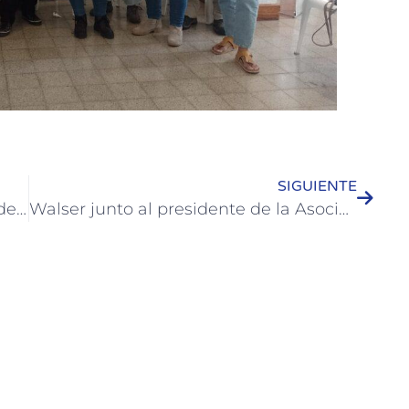
SIGUIENTE
8M: Segunda actividad en el marco del Día Internacional de la Mujer Trabajadora
Walser junto al presidente de la Asociación de Parques Industriales Argentinos se reunieron con Bonnín Hermanos