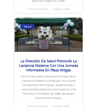
que tuvo lugar en Colón
Prensa Municipal
5 agosto, 2026
Salud
La Dirección De Salud Promovió La
Lactancia Materna Con Una Jornada
Informativa En Plaza Artigas
En el marco de la Semana Mundial de la
Lactancia Materna, el equipo municipal
compartió información, experiencias y
recomendaciones para acompañar a las
familias y fortalecer las redes de apoyo
durante esta etapa.
Prensa Municipal
5 agosto, 2026