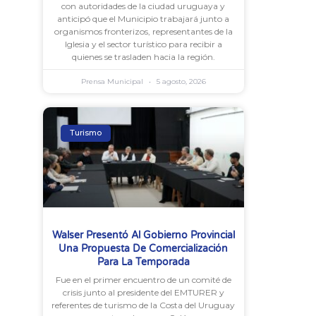
con autoridades de la ciudad uruguaya y
anticipó que el Municipio trabajará junto a
organismos fronterizos, representantes de la
Iglesia y el sector turístico para recibir a
quienes se trasladen hacia la región.
Prensa Municipal
5 agosto, 2026
Turismo
Walser Presentó Al Gobierno Provincial
Una Propuesta De Comercialización
Para La Temporada
Fue en el primer encuentro de un comité de
crisis junto al presidente del EMTURER y
referentes de turismo de la Costa del Uruguay