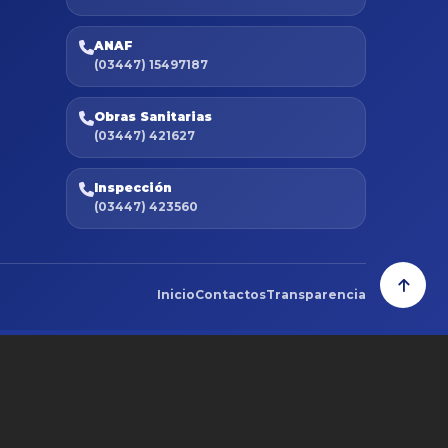
ANAF
(03447) 15497187
Obras Sanitarias
(03447) 421627
Inspección
(03447) 423560
Inicio
Contactos
Transparencia