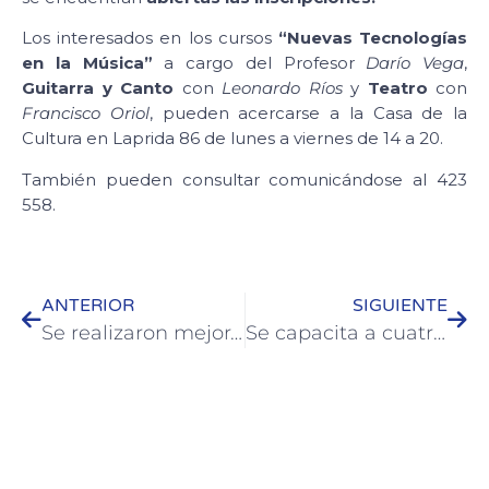
Los interesados en los cursos
“Nuevas Tecnologías
en la Música”
a cargo del Profesor
Darío Vega
,
Guitarra y Canto
con
Leonardo Ríos
y
Teatro
con
Francisco Oriol
, pueden acercarse a la Casa de la
Cultura en Laprida 86 de lunes a viernes de 14 a 20.
También pueden consultar comunicándose al 423
558.
ANTERIOR
SIGUIENTE
Se realizaron mejoras en Noailles entre Girard y Lantelme
Se capacita a cuatro nuevos instructores de Golf Croquet en Colón