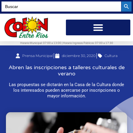
Searc
Search
for:
Horario Municipal: 07:00 a 13:00 | Horario Ingresos Públicos: 07:00 a 17:30
Prensa Municipal
diciembre 30, 2020
Cultura
Abren las inscripciones a talleres culturales de
verano
Las propuestas se dictarán en la Casa de la Cultura donde
los interesados pueden acercarse por inscripciones o
mayor información.