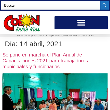
Searc
Search
for:
Horario Municipal: 07:00 a 13:00 | Horario Ingresos Públicos: 07:00 a 17:30
Día:
14 abril, 2021
Se pone en marcha el Plan Anual de
Capacitaciones 2021 para trabajadores
municipales y funcionarios