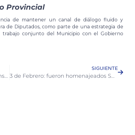
o Provincial
ancia de mantener un canal de diálogo fluido y
ra de Diputados, como parte de una estrategia de
el trabajo conjunto del Municipio con el Gobierno
SIGUIENTE
Colón construye junto a cámaras e instituciones los ejes estratégicos de la 5° Feria Binacional de la Industria y la Producción 2026
3 de Febrero: fueron homenajeados San Martín y Urquiza en Colón