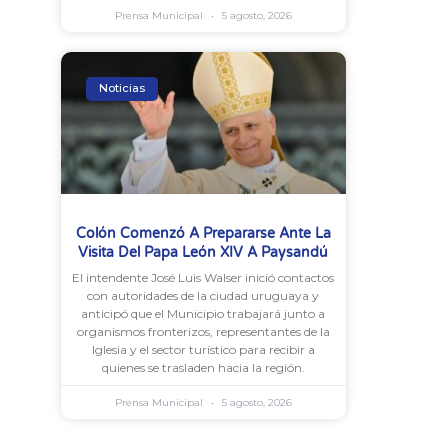
Prensa Municipal
5 agosto, 2026
Noticias
Colón Comenzó A Prepararse Ante La
Visita Del Papa León XIV A Paysandú
El intendente José Luis Walser inició contactos
con autoridades de la ciudad uruguaya y
anticipó que el Municipio trabajará junto a
organismos fronterizos, representantes de la
Iglesia y el sector turístico para recibir a
quienes se trasladen hacia la región.
Prensa Municipal
5 agosto, 2026