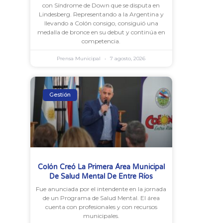
con Síndrome de Down que se disputa en
Lindesberg. Representando a la Argentina y
llevando a Colón consigo, consiguió una
medalla de bronce en su debut y continúa en
competencia.
Prensa Municipal
7 agosto, 2026
Gestión
Colón Creó La Primera Área Municipal
De Salud Mental De Entre Ríos
Fue anunciada por el intendente en la jornada
de un Programa de Salud Mental. El área
cuenta con profesionales y con recursos
municipales.