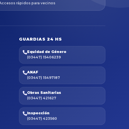
Accesos rápidos para vecinos
GUARDIAS 24 HS
Equidad de Género
(03447) 15406239
ANAF
(03447) 15497187
Obras Sanitarias
(03447) 421627
Inspección
(03447) 423560