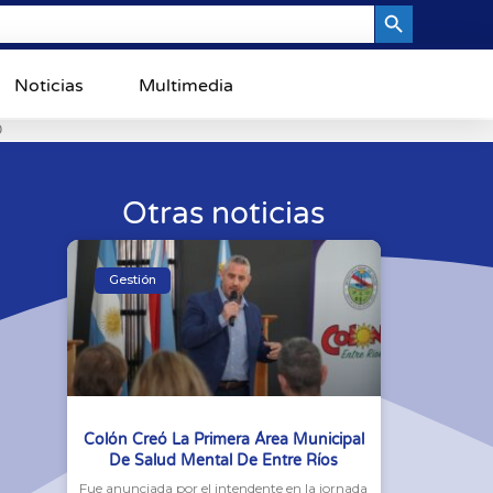
Search Button
Noticias
Multimedia
0
Otras noticias
Gestión
Colón Creó La Primera Área Municipal
De Salud Mental De Entre Ríos
Fue anunciada por el intendente en la jornada