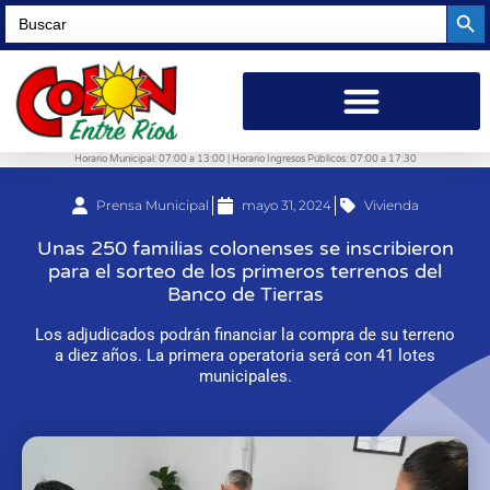
Searc
Search
for:
Horario Municipal: 07:00 a 13:00 | Horario Ingresos Públicos: 07:00 a 17:30
Prensa Municipal
mayo 31, 2024
Vivienda
Unas 250 familias colonenses se inscribieron
para el sorteo de los primeros terrenos del
Banco de Tierras
Los adjudicados podrán financiar la compra de su terreno
a diez años. La primera operatoria será con 41 lotes
municipales.