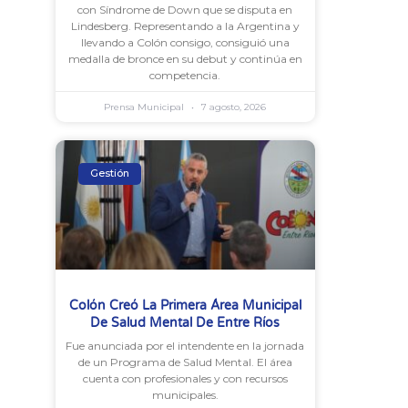
con Síndrome de Down que se disputa en
Lindesberg. Representando a la Argentina y
llevando a Colón consigo, consiguió una
medalla de bronce en su debut y continúa en
competencia.
Prensa Municipal
7 agosto, 2026
Gestión
Colón Creó La Primera Área Municipal
De Salud Mental De Entre Ríos
Fue anunciada por el intendente en la jornada
de un Programa de Salud Mental. El área
cuenta con profesionales y con recursos
municipales.