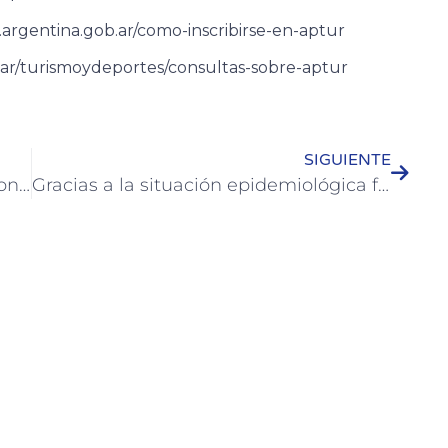
argentina.gob.ar/como-inscribirse-en-aptur
b.ar/turismoydeportes/consultas-sobre-aptur
SIGUIENTE
Se realizó un encuentro de trabajo con el sector Hotelero-Gastronómico
Gracias a la situación epidemiológica favorable continúa la actividad comercial en Colón