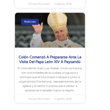
Prensa Municipal
5 agosto, 2026
Noticias
Colón Comenzó A Prepararse Ante La
Visita Del Papa León XIV A Paysandú
El intendente José Luis Walser inició contactos
con autoridades de la ciudad uruguaya y
anticipó que el Municipio trabajará junto a
organismos fronterizos, representantes de la
Iglesia y el sector turístico para recibir a
quienes se trasladen hacia la región.
Prensa Municipal
5 agosto, 2026