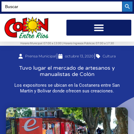
Searc
Search
for:
Horario Municipal: 07:00 a 13:00 | Horario Ingresos Públicos: 07:00 a 17:30
Prensa Municipal
octubre 13, 2020
Cultura
Tuvo lugar el mercado de artesanos y
manualistas de Colón
Los expositores se ubican en la Costanera entre San
Martín y Bolívar donde ofrecen sus creaciones.