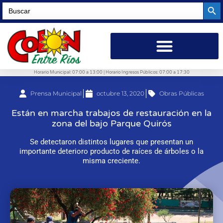
Searc
Search
for:
Horario Municipal: 07:00 a 13:00 | Horario Ingresos Públicos: 07:00 a 17:30
Prensa Municipal
octubre 13, 2020
Obras Públicas
Están en marcha trabajos de restauración en la
zona del bajo Parque Quirós
Se detectaron distintos lugares que presentan un
importante deterioro producto de raíces de árboles o la
misma creciente.