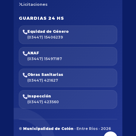
Licitaciones
GUARDIAS 24 HS
Equidad de Género
(03447) 15406239
ANAF
(03447) 15497187
Obras Sanitarias
(03447) 421627
Inspección
(03447) 423560
©
Municipalidad de Colón
· Entre Ríos · 2026