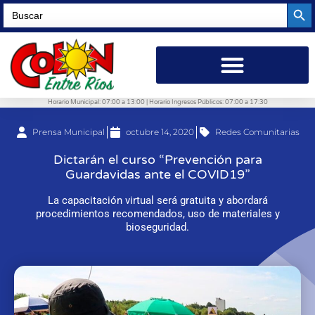
Searc
Search
for:
Horario Municipal: 07:00 a 13:00 | Horario Ingresos Públicos: 07:00 a 17:30
Prensa Municipal
octubre 14, 2020
Redes Comunitarias
Dictarán el curso “Prevención para
Guardavidas ante el COVID19”
La capacitación virtual será gratuita y abordará
procedimientos recomendados, uso de materiales y
bioseguridad.