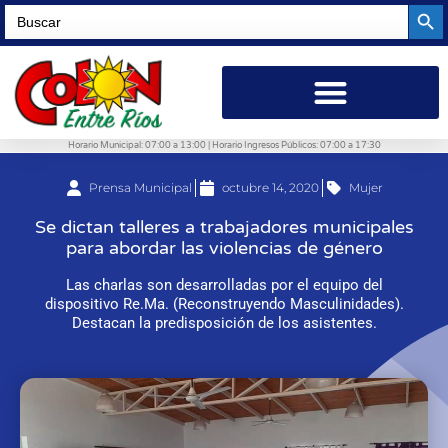
Searc
Search
for:
Horario Municipal: 07:00 a 13:00 | Horario Ingresos Públicos: 07:00 a 17:30
Prensa Municipal
octubre 14, 2020
Mujer
Se dictan talleres a trabajadores municipales
para abordar las violencias de género
Las charlas son desarrolladas por el equipo del
dispositivo Re.Ma. (Reconstruyendo Masculinidades).
Destacan la predisposición de los asistentes.