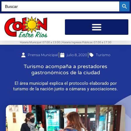
Searc
Search
for:
Horario Municipal: 07:00 a 13:00 | Horario Ingresos Públicos: 07:00 a 17:30
Prensa Municipal
julio 8, 2020
Turismo
Turismo acompaña a prestadores
gastronómicos de la ciudad
El área municipal explica el protocolo elaborado por
turismo de la nación junto a cámaras y asociaciones.