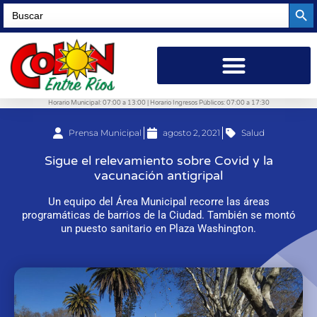
Searc
Search
for:
Horario Municipal: 07:00 a 13:00 | Horario Ingresos Públicos: 07:00 a 17:30
Prensa Municipal
agosto 2, 2021
Salud
Sigue el relevamiento sobre Covid y la
vacunación antigripal
Un equipo del Área Municipal recorre las áreas
programáticas de barrios de la Ciudad. También se montó
un puesto sanitario en Plaza Washington.