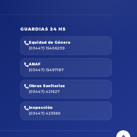
GUARDIAS 24 HS
Equidad de Género
(03447) 15406239
ANAF
(03447) 15497187
Obras Sanitarias
(03447) 421627
Inspección
(03447) 423560