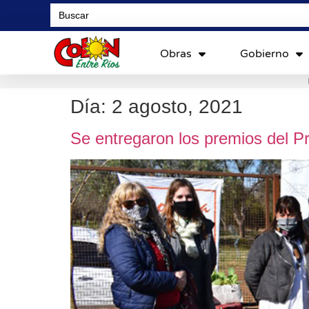
Search
for:
Obras
Gobierno
Día:
2 agosto, 2021
Se entregaron los premios del P