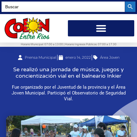
Searc
Search
for:
Horario Municipal: 07:00 a 13:00 | Horario Ingresos Públicos: 07:00 a 17:30
Prensa Municipal
enero 14, 2022
Área Joven
Se realizó una jornada de música, juegos y
concientización vial en el balneario Inkier
Fue organizado por el Juventud de la provincia y el Área
Joven Municipal. Participó el Observatorio de Seguridad
Vial.