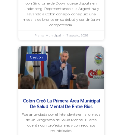
con Síndrome de Down que se disputa en
Lindesberg. Representando a la Argentina y
llevando a Colón consigo, consiguió una
medalla de bronce en su debut y continúa en
competencia.
Prensa Municipal
7 agosto, 2026
Gestión
Colón Creó La Primera Área Municipal
De Salud Mental De Entre Ríos
Fue anunciada por el intendente en la jornada
de un Programa de Salud Mental. El área
cuenta con profesionales y con recursos
municipales.