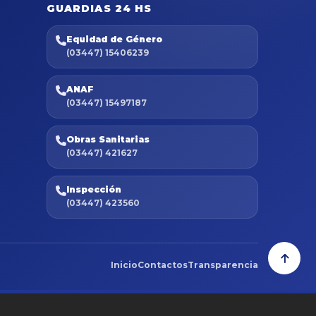
GUARDIAS 24 HS
Equidad de Género
(03447) 15406239
ANAF
(03447) 15497187
Obras Sanitarias
(03447) 421627
Inspección
(03447) 423560
Inicio
Contactos
Transparencia