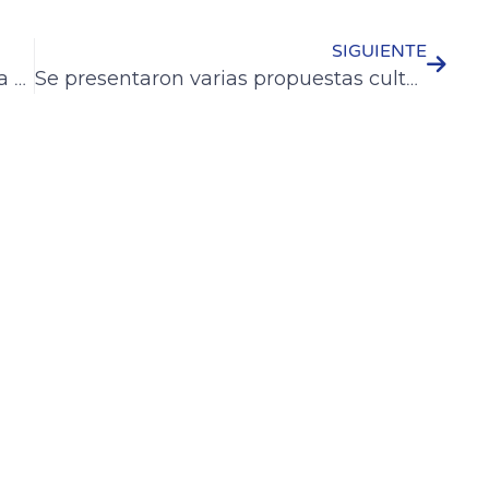
SIGUIENTE
Fue presentado el circuito vitivinícola de Colón y la cuarta edición de “Albores del Vino”
Se presentaron varias propuestas culturales el fin de semana en Colón