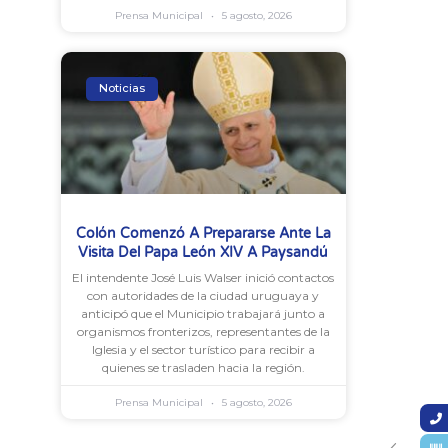
Prensa Municipal
5 agosto, 2026
Noticias
Colón Comenzó A Prepararse Ante La
Visita Del Papa León XIV A Paysandú
El intendente José Luis Walser inició contactos
con autoridades de la ciudad uruguaya y
anticipó que el Municipio trabajará junto a
organismos fronterizos, representantes de la
Iglesia y el sector turístico para recibir a
quienes se trasladen hacia la región.
Prensa Municipal
5 agosto, 2026