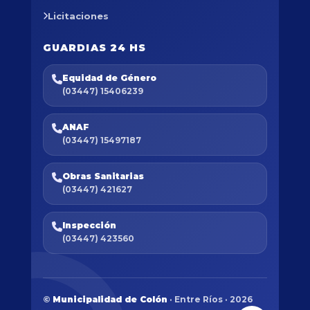
Licitaciones
GUARDIAS 24 HS
Equidad de Género
(03447) 15406239
ANAF
(03447) 15497187
Obras Sanitarias
(03447) 421627
Inspección
(03447) 423560
©
Municipalidad de Colón
· Entre Ríos · 2026