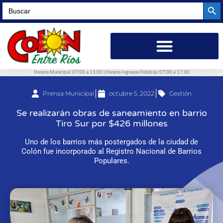
Searc
Search
for:
Horario Municipal: 07:00 a 13:00 | Horario Ingresos Públicos: 07:00 a 17:30
Prensa Municipal
octubre 5, 2022
Gestión
Se realizarán obras de saneamiento en barrio
Tiro Sur por $426 millones
Uno de los barrios más postergados de la ciudad de
Colón fue incorporado al Registro Nacional de Barrios
Populares.