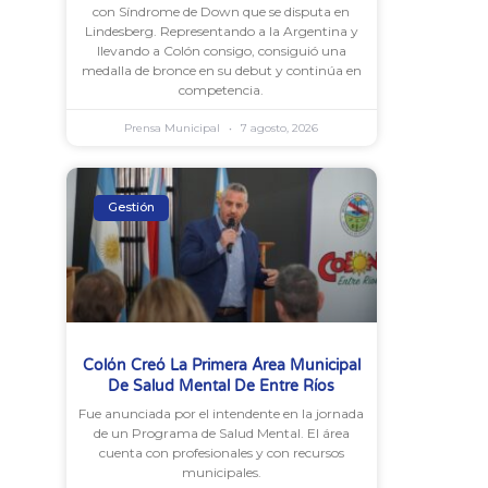
con Síndrome de Down que se disputa en
Lindesberg. Representando a la Argentina y
llevando a Colón consigo, consiguió una
medalla de bronce en su debut y continúa en
competencia.
Prensa Municipal
7 agosto, 2026
Gestión
Colón Creó La Primera Área Municipal
De Salud Mental De Entre Ríos
Fue anunciada por el intendente en la jornada
de un Programa de Salud Mental. El área
cuenta con profesionales y con recursos
municipales.