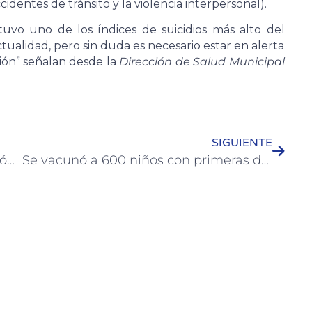
cidentes de tránsito y la violencia interpersonal).
uvo uno de los índices de suicidios más alto del
tualidad, pero sin duda es necesario estar en alerta
ión” señalan desde la
Dirección de Salud Municipal
SIGUIENTE
El Consejo Asesor de Turismo de Colón trató varios temas de cara a la temporada
Se vacunó a 600 niños con primeras dosis en Club Sauce