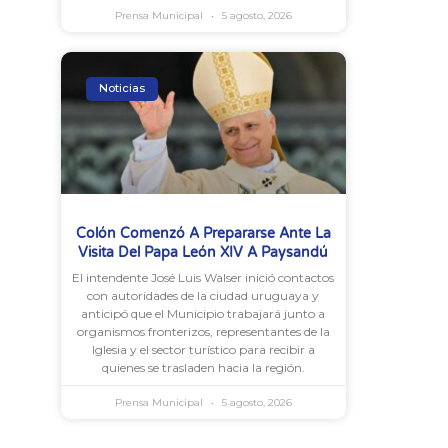
Prensa Municipal
5 agosto, 2026
Noticias
Colón Comenzó A Prepararse Ante La
Visita Del Papa León XIV A Paysandú
El intendente José Luis Walser inició contactos
con autoridades de la ciudad uruguaya y
anticipó que el Municipio trabajará junto a
organismos fronterizos, representantes de la
Iglesia y el sector turístico para recibir a
quienes se trasladen hacia la región.
Prensa Municipal
5 agosto, 2026