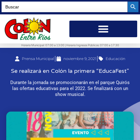
Searc
Search
for:
Horario Municipal: 07:00 a 13:00 | Horario Ingresos Públicos: 07:00 a 17:30
Prensa Municipal
noviembre 9, 2021
Educación
Se realizará en Colón la primera “EducaFest”
Durante la jornada se promocionarán en el parque Quirós
las ofertas educativas para el 2022. Se finalizará con un
show musical.