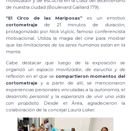
movilizador y de escucha en la
Casa del Bicentenario
de nuestra ciudad (Boulevard Gaillard 179).
“El Circo de las Mariposas”
es un emotivo
cortometraje
de 21 minutos de duración,
protagonizado por
Nick Vujicic
, famoso conferencista
motivacional. Utiliza la magia del cine para mostrar
que
las limitaciones de los seres humanos están en la
mente
.
Cabe destacar que luego de la exposición se
organizó un
espacio movilizador
,
de escucha y de
reflexión
en el que se
compartieron momentos del
cortometraje
y a partir de allí, se mencionaron
experiencias personales vinculadas a la
autonomía
, el
desarrollo personal
y la
esperanza de vivir una vida
con propósito
. Desde el Área, agradecieron la
colaboración de la concejal
Laura Loker.