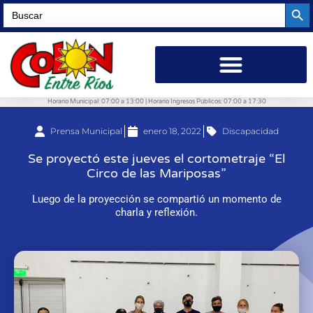
Searc
Search
for:
Horario Municipal: 07:00 a 13:00 | Horario Ingresos Públicos: 07:00 a 17:30
Prensa Municipal
enero 18, 2022
Discapacidad
Se proyectó este jueves el cortometraje “El
Circo de las Mariposas”
Luego de la proyección se compartió un momento de
charla y reflexión.