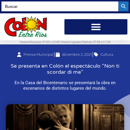
Searc
Search
for:
Horario Municipal: 07:00 a 13:00 | Horario Ingresos Públicos: 07:00 a 17:30
Prensa Municipal
diciembre 2, 2021
Cultura
Se presenta en Colón el espectáculo “Non ti
scordar di me”
En la Casa del Bicentenario se presentará la obra en
escenarios de distintos lugares del mundo.