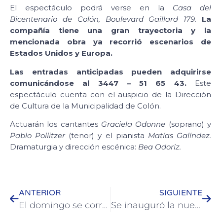
El espectáculo podrá verse en la
Casa del
Bicentenario de Colón, Boulevard Gaillard 179.
La
compañía tiene una gran trayectoria y la
mencionada obra ya recorrió escenarios de
Estados Unidos y Europa.
Las entradas anticipadas pueden adquirirse
comunicándose al 3447 – 51 65 43.
Este
espectáculo cuenta con el auspicio de la Dirección
de Cultura de la Municipalidad de Colón.
Actuarán los cantantes
Graciela Odonne
(soprano) y
Pablo Pollitzer
(tenor) y el pianista
Matías Galíndez.
Dramaturgia y dirección escénica:
Bea Odoriz.
ANTERIOR
SIGUIENTE
El domingo se corre la segunda fecha de las maratones barriales e institucionales
Se inauguró la nueva luminaria Led en calle San Martín