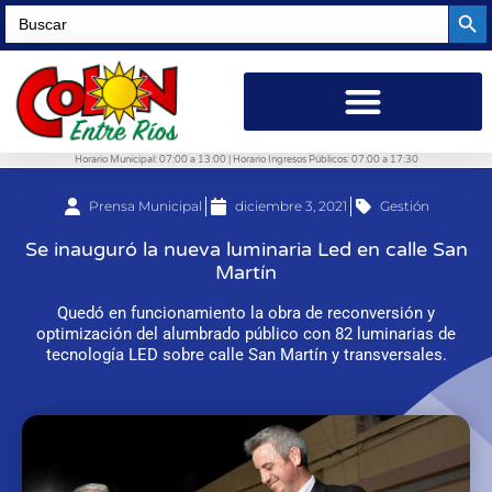
Searc
Search
for:
Horario Municipal: 07:00 a 13:00 | Horario Ingresos Públicos: 07:00 a 17:30
Prensa Municipal
diciembre 3, 2021
Gestión
Se inauguró la nueva luminaria Led en calle San
Martín
Quedó en funcionamiento la obra de reconversión y
optimización del alumbrado público con 82 luminarias de
tecnología LED sobre calle San Martín y transversales.