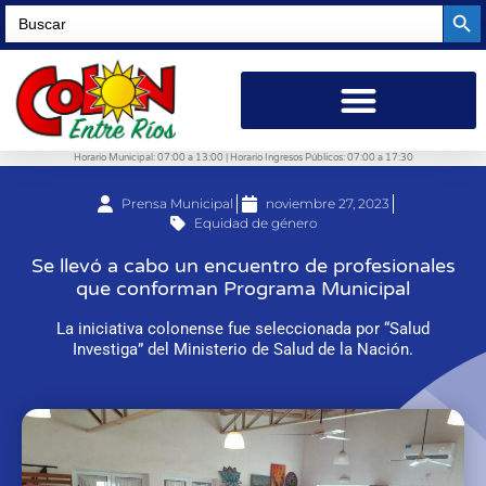
Searc
Search
for:
Horario Municipal: 07:00 a 13:00 | Horario Ingresos Públicos: 07:00 a 17:30
Prensa Municipal
noviembre 27, 2023
Equidad de género
Se llevó a cabo un encuentro de profesionales
que conforman Programa Municipal
La iniciativa colonense fue seleccionada por “Salud
Investiga” del Ministerio de Salud de la Nación.