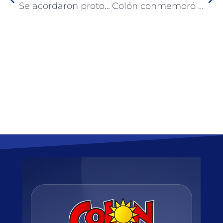
Se acordaron protocolos de actuación ante empleados de establecimientos que presenten síntomas
Colón conmemoró la Batalla de Caseros y el Combate de San Lorenzo