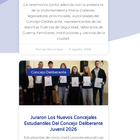
La ceremonia contó además con la presencia
de la Viceintendenta María Dalleves,
legisladores provinciales, autoridades del
Concejo Deliberante, representantes de las
distintas Fuerzas de Seguridad, Veteranos de
Guerra, familiares, instituciones y vecinos de la
ciudad.
Prensa Municipal
8 agosto, 2026
Concejo Deliberante
Juraron Los Nuevos Concejales
Estudiantiles Del Concejo Deliberante
Juvenil 2026
Estudiantes de cinco instituciones educativas