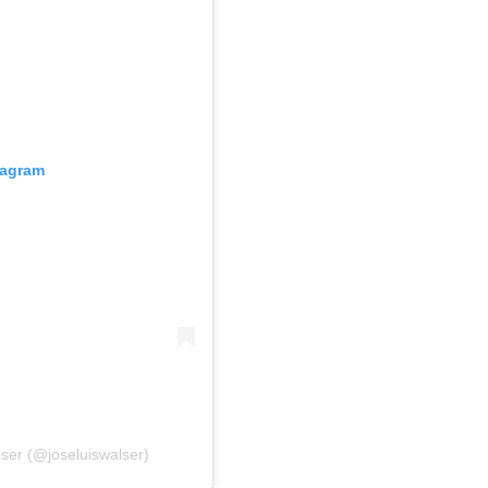
tagram
ser (@joseluiswalser)