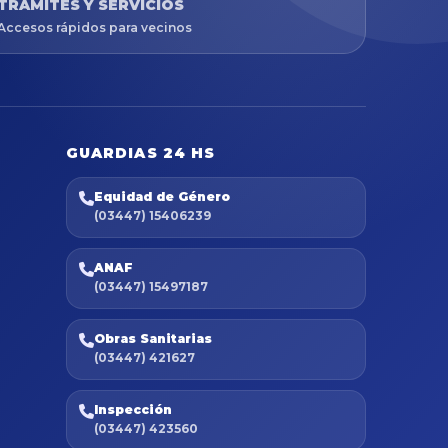
TRÁMITES Y SERVICIOS
Accesos rápidos para vecinos
GUARDIAS 24 HS
Equidad de Género
(03447) 15406239
ANAF
(03447) 15497187
Obras Sanitarias
(03447) 421627
Inspección
(03447) 423560