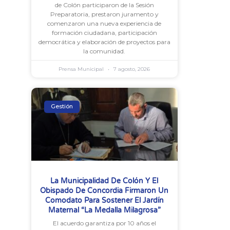
de Colón participaron de la Sesión
Preparatoria, prestaron juramento y
comenzaron una nueva experiencia de
formación ciudadana, participación
democrática y elaboración de proyectos para
la comunidad.
Prensa Municipal
7 agosto, 2026
Gestión
La Municipalidad De Colón Y El
Obispado De Concordia Firmaron Un
Comodato Para Sostener El Jardín
Maternal “La Medalla Milagrosa”
El acuerdo garantiza por 10 años el