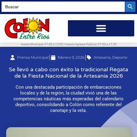
Searc
Search
for:
Horario Municipal: 07:00 a 13:00 | Horario Ingresos Públicos: 07:00 a 17:30
Prensa Municipal
febrero 9, 2026
Artesanía
,
Deporte
Se llevó a cabo con éxito la tradicional Regata
de la Fiesta Nacional de la Artesanía 2026
Con una destacada participación de embarcaciones
locales y de la región, la ciudad vivió una de las
competencias náuticas más esperadas del calendario
deportivo, consolidando a Colón como referente del
canotaje y la vela.