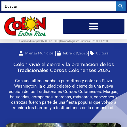
Searc
Search
for:
Horario Municipal: 07:00 a 13:00 | Horario Ingresos Públicos: 07:00 a 17:30
Prensa Municipal
febrero 9, 2026
Cultura
Colón vivió el cierre y la premiación de los
Tradicionales Corsos Colonenses 2026
Con una última noche a puro ritmo y color en Plaza
Washington, la ciudad celebró el cierre de una nueva
edición de los Tradicionales Corsos Colonenses. Murgas,
batucadas, comparsas, marchas, máscaras, cabezones y
carrozas fueron parte de una fiesta popular que volvió a
reunir a los barrios y a instituciones de la comunidad.