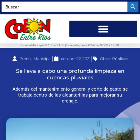
Searc
Search
for:
Horario Municipal: 07:00 a 13:00 | Horario Ingresos Públicos: 07:00 a 17:30
Prensa Municipal
octubre 22, 2021
Obras Públicas
Se lleva a cabo una profunda limpieza en
cuencas pluviales
Además del mantenimiento general y corte de pasto se
trabaja dentro de las alcantarillas para mejorar su
drenaje.