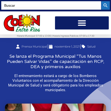
Searc
Search
for:
Horario Municipal: 07:00 a 13:00 | Horario Ingresos Públicos: 07:00 a 17:30
Prensa Municipal
noviembre 1, 2021
Salud
Se lanza el Programa Municipal “Tus Manos
Pueden Salvar Vidas” de capacitación en RCP,
DEA y primeros auxilios
El entrenamiento estará a cargo de los Bomberos
Voluntarios con el acompañamiento de la Dirección
Municipal de Salud y será obligatorio para los empleados
municipales.