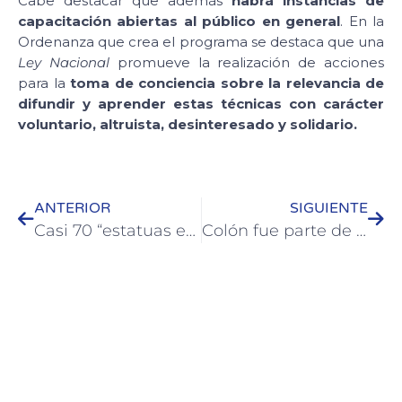
Cabe destacar que además
habrá instancias de
capacitación abiertas al público en general
. En la
Ordenanza que crea el programa se destaca que una
Ley Nacional
promueve la realización de acciones
para la
toma de conciencia sobre la relevancia de
difundir y aprender estas técnicas con carácter
voluntario, altruista, desinteresado y solidario.
ANTERIOR
SIGUIENTE
Casi 70 “estatuas en movimiento” atrajeron mucho público en Colón
Colón fue parte de la campaña “Movete contra el ACV” de Grupo Medihome y Fundación Medihome