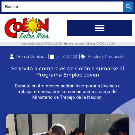
Searc
Search
for:
Horario Municipal: 07:00 a 13:00 | Horario Ingresos Públicos: 07:00 a 17:30
Prensa Municipal
julio 20, 2021
Empleo y Producción
Se invita a comercios de Colón a sumarse al
Programa Empleo Joven
Durante cuatro meses podrán incorporar a jóvenes a
trabajar empresa con la remuneración a cargo del
Ministerio de Trabajo de la Nación.