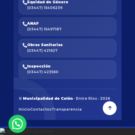
Equidad de Género
(03447) 15406239
ANAF
(03447) 15497187
Obras Sanitarias
(03447) 421627
Inspección
(03447) 423560
©
Municipalidad de Colón
· Entre Ríos · 2026
Inicio
Contactos
Transparencia