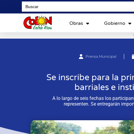
Search
for:
Obras
Gobierno
Prensa Municipal
Se inscribe para la p
barriales e ins
A lo largo de seis fechas los participa
representen. Se entregarán import