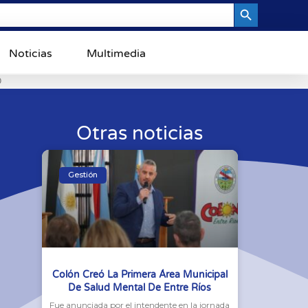
Search Button
Noticias
Multimedia
0
Otras noticias
Gestión
Colón Creó La Primera Área Municipal
De Salud Mental De Entre Ríos
Fue anunciada por el intendente en la jornada