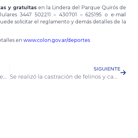
as y gratuitas
en la Lindera del Parque Quirós de
elulares 3447 502211 – 430701 – 625195 o e-mail
de solicitar el reglamento y demás detalles de la
talles en
www.colon.gov.ar/deportes
SIGUIENTE
Preparan la tercera bicicleteada recreativa por caminos vecinales de Colón
Se realizó la castración de felinos y caninos en Colonia Hughes