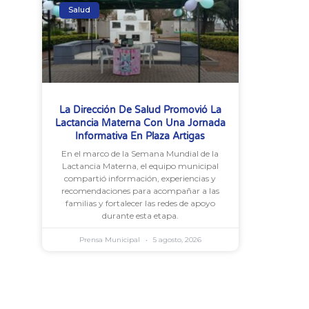
Salud
La Dirección De Salud Promovió La
Lactancia Materna Con Una Jornada
Informativa En Plaza Artigas
En el marco de la Semana Mundial de la
Lactancia Materna, el equipo municipal
compartió información, experiencias y
recomendaciones para acompañar a las
familias y fortalecer las redes de apoyo
durante esta etapa.
Prensa Municipal
5 agosto, 2026